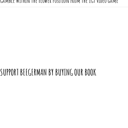
Gamble Within the Flower Position from the IGT Video game
SUPPORT BEEGERMAN BY BUYING OUR BOOK