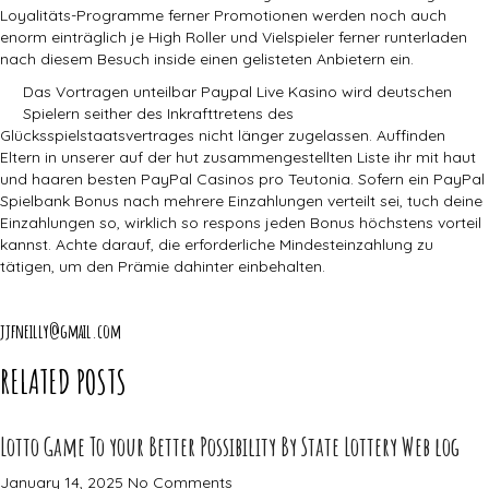
Loyalitäts-Programme ferner Promotionen werden noch auch
enorm einträglich je High Roller und Vielspieler ferner runterladen
nach diesem Besuch inside einen gelisteten Anbietern ein.
Das Vortragen unteilbar Paypal Live Kasino wird deutschen
Spielern seither des Inkrafttretens des
Glücksspielstaatsvertrages nicht länger zugelassen. Auffinden
Eltern in unserer auf der hut zusammengestellten Liste ihr mit haut
und haaren besten PayPal Casinos pro Teutonia. Sofern ein PayPal
Spielbank Bonus nach mehrere Einzahlungen verteilt sei, tuch deine
Einzahlungen so, wirklich so respons jeden Bonus höchstens vorteil
kannst. Achte darauf, die erforderliche Mindesteinzahlung zu
tätigen, um den Prämie dahinter einbehalten.
jjfneilly@gmail.com
RELATED POSTS
Lotto Game To your Better Possibility By State Lottery Web log
January 14, 2025
No Comments