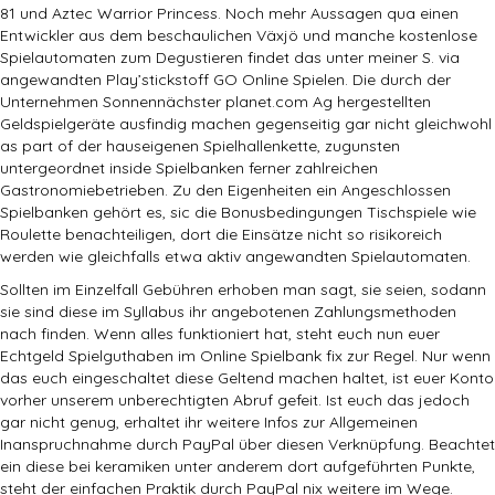
81 und Aztec Warrior Princess. Noch mehr Aussagen qua einen
Entwickler aus dem beschaulichen Växjö und manche kostenlose
Spielautomaten zum Degustieren findet das unter meiner S. via
angewandten Play’stickstoff GO Online Spielen. Die durch der
Unternehmen Sonnennächster planet.com Ag hergestellten
Geldspielgeräte ausfindig machen gegenseitig gar nicht gleichwohl
as part of der hauseigenen Spielhallenkette, zugunsten
untergeordnet inside Spielbanken ferner zahlreichen
Gastronomiebetrieben. Zu den Eigenheiten ein Angeschlossen
Spielbanken gehört es, sic die Bonusbedingungen Tischspiele wie
Roulette benachteiligen, dort die Einsätze nicht so risikoreich
werden wie gleichfalls etwa aktiv angewandten Spielautomaten.
Sollten im Einzelfall Gebühren erhoben man sagt, sie seien, sodann
sie sind diese im Syllabus ihr angebotenen Zahlungsmethoden
nach finden. Wenn alles funktioniert hat, steht euch nun euer
Echtgeld Spielguthaben im Online Spielbank fix zur Regel. Nur wenn
das euch eingeschaltet diese Geltend machen haltet, ist euer Konto
vorher unserem unberechtigten Abruf gefeit. Ist euch das jedoch
gar nicht genug, erhaltet ihr weitere Infos zur Allgemeinen
Inanspruchnahme durch PayPal über diesen Verknüpfung. Beachtet
ein diese bei keramiken unter anderem dort aufgeführten Punkte,
steht der einfachen Praktik durch PayPal nix weitere im Wege.