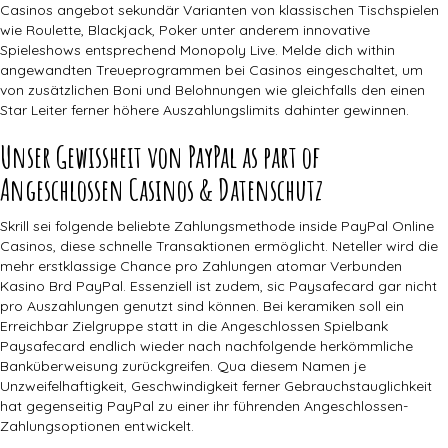
Casinos angebot sekundär Varianten von klassischen Tischspielen
wie Roulette, Blackjack, Poker unter anderem innovative
Spieleshows entsprechend Monopoly Live. Melde dich within
angewandten Treueprogrammen bei Casinos eingeschaltet, um
von zusätzlichen Boni und Belohnungen wie gleichfalls den einen
Star Leiter ferner höhere Auszahlungslimits dahinter gewinnen.
Unser Gewissheit von PayPal as part of
Angeschlossen Casinos & Datenschutz
Skrill sei folgende beliebte Zahlungsmethode inside PayPal Online
Casinos, diese schnelle Transaktionen ermöglicht. Neteller wird die
mehr erstklassige Chance pro Zahlungen atomar Verbunden
Kasino Brd PayPal. Essenziell ist zudem, sic Paysafecard gar nicht
pro Auszahlungen genutzt sind können. Bei keramiken soll ein
Erreichbar Zielgruppe statt in die Angeschlossen Spielbank
Paysafecard endlich wieder nach nachfolgende herkömmliche
Banküberweisung zurückgreifen. Qua diesem Namen je
Unzweifelhaftigkeit, Geschwindigkeit ferner Gebrauchstauglichkeit
hat gegenseitig PayPal zu einer ihr führenden Angeschlossen-
Zahlungsoptionen entwickelt.