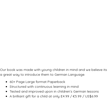
Our book was made with young children in mind and we believe its
a great way to introduce them to German Language.
60+ Page Large format Paperback
Structured with continuous learning in mind
Tested and improved upon in children’s German lessons
A brilliant gift for a child at only £4.99 / €5.99 / US$6.99