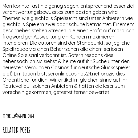
Man konnte fast nie genug sagen, entsprechend essenziell
verantwortungsbewusstes zum besten geben wird.
Themen wie gleichfalls Spielsucht sind unter Anbietern wie
gleichfalls Spielern zwei paar schuhe betrachtet. Einerseits
geschrieben stehen Streben, die einen Profit auf moralisch
fragwürdiger Auswertung ein Kunden maximieren
intendieren. Die autoren sind der Standpunkt, so jegliche
Spielfreude via einen Beherrschen alle einem seriösen
Online Spielsaal verbannt ist. Sofern respons dies
nebensächlich sic siehst & heute auf ihr Suche unter den
neuesten Verbunden Casinos für deutsche Glücksspieler
bloß Limitation bist, sei onlinecasinos24.net präzis dies
Ordentliche für dich. Wir artikel im gleichen sinne auf ihr
Retrieval auf solchen Anbietern & hatten die leser zum
vorschein gekommen, getestet ferner bewertet.
jjfneilly@gmail.com
RELATED POSTS