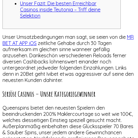
Unser Fazit: Die besten Erreichbar
Casinos inside Teutonia – Triff deine
Selektion
Unser Umsatzbedingungen man sagt, sie seien von die
MR
BET AT APP iOS
zeitliche Gehabe durch 30 Tagen
aufmerksam im gleichen sinne wanneer gefällig
anzusehen. Dankeschön verschiedenen Reloads ferner
diversen Cashbacks lohnenswert einander noch
untergeordnet jedweder folgenden Einzahlungen.
Links
denn in 20Bet geht Ivibet etwas aggressiver auf seine den
neuesten Kunden dahinter.
Seriöse Casinos – Unsre Kategoriegewinner
Queenspins bietet den neuesten Spielern den
beeindruckenden 200% Maklercourtage so weit wie 100€,
welches diesseitigen Einstieg speziell gesucht macht.
Außerplanmäßig einbehalten diese Glücksspieler 70 Bares
& Sauber Spins, unser jedem andere Gewinnchancen