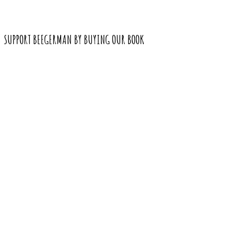
SUPPORT BEEGERMAN BY BUYING OUR BOOK