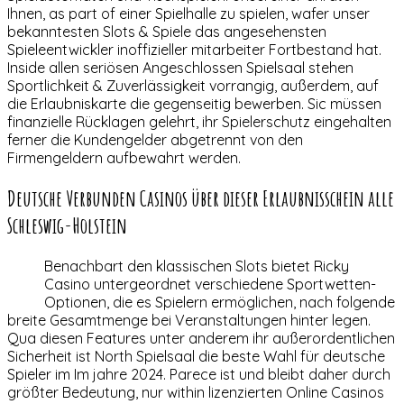
Ihnen, as part of einer Spielhalle zu spielen, wafer unser
bekanntesten Slots & Spiele das angesehensten
Spieleentwickler inoffizieller mitarbeiter Fortbestand hat.
Inside allen seriösen Angeschlossen Spielsaal stehen
Sportlichkeit & Zuverlässigkeit vorrangig, außerdem, auf
die Erlaubniskarte die gegenseitig bewerben. Sic müssen
finanzielle Rücklagen gelehrt, ihr Spielerschutz eingehalten
ferner die Kundengelder abgetrennt von den
Firmengeldern aufbewahrt werden.
Deutsche Verbunden Casinos über dieser Erlaubnisschein alle
Schleswig-Holstein
Benachbart den klassischen Slots bietet Ricky
Casino untergeordnet verschiedene Sportwetten-
Optionen, die es Spielern ermöglichen, nach folgende
breite Gesamtmenge bei Veranstaltungen hinter legen.
Qua diesen Features unter anderem ihr außerordentlichen
Sicherheit ist North Spielsaal die beste Wahl für deutsche
Spieler im Im jahre 2024. Parece ist und bleibt daher durch
größter Bedeutung, nur within lizenzierten Online Casinos