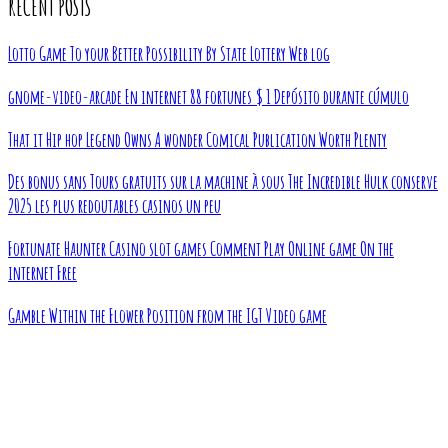
RECENT POSTS
Lotto Game To your Better Possibility By State Lottery Web log
gnome-video-arcade En internet 88 fortunes $ 1 Depósito durante cúmulo
That it Hip hop Legend Owns A wonder Comical Publication Worth Plenty
Des bonus sans Tours gratuits sur la machine à sous The Incredible Hulk conserve
2025 les plus redoutables casinos un peu
Fortunate Haunter Casino slot games Comment Play Online game On the
internet Free
Gamble Within the Flower Position from the IGT Video game