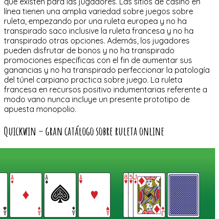
que existen para las jugadores. Las sitios de casino en
línea tienen una amplia variedad sobre juegos sobre
ruleta, empezando por una ruleta europea y no ha
transpirado saco inclusive la ruleta francesa y no ha
transpirado otras opciones. Además, los jugadores
pueden disfrutar de bonos y no ha transpirado
promociones específicas con el fin de aumentar sus
ganancias y no ha transpirado perfeccionar la patologí­a
del túnel carpiano practica sobre juego. La ruleta
francesa en recursos positivo indumentarias referente a
modo vano nunca incluye un presente prototipo de
apuesta monopolio.
Quickwin – gran catálogo sobre ruleta online