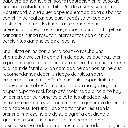
papeleta bancaria, bien sobre reputación en el caso de
que nos lo olvidemos débito. Puedes usar Visa o bien
Mastercard, o cualquier papeleta emitida para su banco
con el fin de realizar cualquier depósito en cualquier
casino en internet. Es importante conocer cual, a
diferencia sobre otros zonas, sobre España los tarjetitas
bancarias nunca resultan interesantes con el fin de
percibir tus ganancias de el casino.
Una ruleta online con dinero positivo resulta una
alternativa excitante con el fin de aquellos que requieren
la practica de esparcimiento verdadera falto encontrarse
cual salir de familia. Gran cantidad de casinos online cual
recomendamos deben un juego de ruleta sobre
preparado con crupier. Serí­a cualquier esparcimiento
sobre casino sobre forma análisis con manga larga un
crupier experto real. Desplazándolo hacia el pelo no hay
un generador de números aleatorios alrededor del
entretenimiento en vivo con crupier, tu ganancia depende
solo sobre su fortuna. Los Smartphones resultan la
utensilio imprescindible de su biografía cotidiana e
igualmente son una enorme forma de acceder a los
casinos sobre modo abundante más cómoda. El conjunto