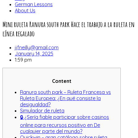
German Lessons
About Us
Mini ruleta Ranura south park Hace el trabajo a la ruleta en
línea regalado
jjfneilly@gmail.com
January 14, 2025
1:59 pm
Content
Ranura south park – Ruleta Francesa vs
Ruleta Europea: ¿En qué consiste la
desigualdad?
Simulador de ruleta
🔒 ¿Serí­a fiable participar sobre casinos
online para recursos positivo en De
cualquier parte del mundo?
Quickwin – gran catálogo sobre ruleta