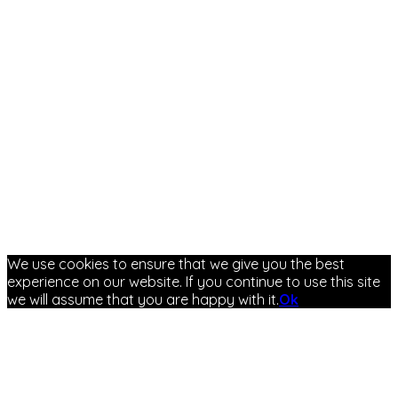
We use cookies to ensure that we give you the best
experience on our website. If you continue to use this site
we will assume that you are happy with it.
Ok