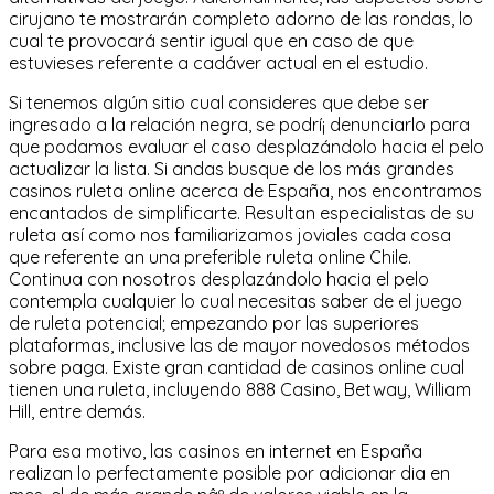
cirujano te mostrarán completo adorno de las rondas, lo
cual te provocará sentir igual que en caso de que
estuvieses referente a cadáver actual en el estudio.
Si tenemos algún sitio cual consideres que debe ser
ingresado a la relación negra, se podrí¡ denunciarlo para
que podamos evaluar el caso desplazándolo hacia el pelo
actualizar la lista. Si andas busque de los más grandes
casinos ruleta online acerca de España, nos encontramos
encantados de simplificarte. Resultan especialistas de su
ruleta así­ como nos familiarizamos joviales cada cosa
que referente an una preferible ruleta online Chile.
Continua con nosotros desplazándolo hacia el pelo
contempla cualquier lo cual necesitas saber de el juego
de ruleta potencial; empezando por las superiores
plataformas, inclusive las de mayor novedosos métodos
sobre paga. Existe gran cantidad de casinos online cual
tienen una ruleta, incluyendo 888 Casino, Betway, William
Hill, entre demás.
Para esa motivo, las casinos en internet en España
realizan lo perfectamente posible por adicionar dia en