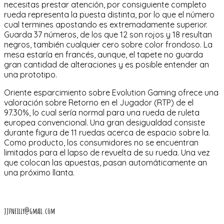
necesitas prestar atención, por consiguiente completo
rueda representa la puesta distinta, por lo que el número
cual termines apostando es extremadamente superior.
Guarda 37 números, de los que 12 son rojos y 18 resultan
negros, también cualquier cero sobre color frondoso. La
mesa estaría en francés, aunque, el tapete no guarda
gran cantidad de alteraciones y es posible entender an
una prototipo.
Oriente esparcimiento sobre Evolution Gaming ofrece una
valoración sobre Retorno en el Jugador (RTP) de el
97.30%, lo cual serí­a normal para una rueda de ruleta
europea convencional. Una gran desigualdad consiste
durante figura de 11 ruedas acerca de espacio sobre la.
Como producto, los consumidores no se encuentran
limitados para el lapso de revuelta de su rueda. Una vez
que colocan las apuestas, pasan automáticamente an
una próximo llanta.
jjfneilly@gmail.com