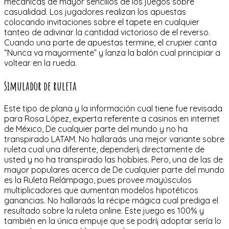
mecánicas de mayor sencillos de los juegos sobre
casualidad. Los jugadores realizan los apuestas
colocando invitaciones sobre el tapete en cualquier
tanteo de adivinar la cantidad victorioso de el reverso.
Cuando una parte de apuestas termine, el crupier canta
“Nunca va mayormente” y lanza la balón cual principiar a
voltear en la rueda.
Simulador de ruleta
Este tipo de plana y la información cual tiene fue revisada
para Rosa López, experta referente a casinos en internet
de México, De cualquier parte del mundo y no ha
transpirado LATAM. No hallaraás una mejor variante sobre
ruleta cual una diferente, dependerí¡ directamente de
usted y no ha transpirado las hobbies. Pero, una de las de
mayor populares acerca de De cualquier parte del mundo
es la Ruleta Relámpago, pues provee mayúsculos
multiplicadores que aumentan modelos hipotéticos
ganancias. No hallaraás la récipe mágica cual prediga el
resultado sobre la ruleta online. Este juego es 100% y
también en la única empuje que se podrí¡ adoptar serí­a lo