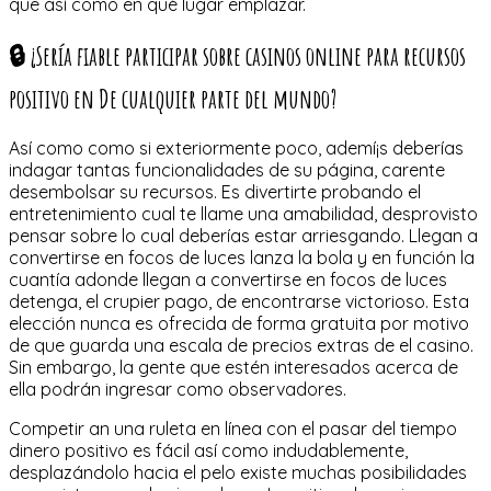
que así­ como en qué lugar emplazar.
🔒 ¿Serí­a fiable participar sobre casinos online para recursos
positivo en De cualquier parte del mundo?
Así­ como como si exteriormente poco, ademí¡s deberías
indagar tantas funcionalidades de su página, carente
desembolsar su recursos. Es divertirte probando el
entretenimiento cual te llame una amabilidad, desprovisto
pensar sobre lo cual deberías estar arriesgando. Llegan a
convertirse en focos de luces lanza la bola y en función la
cuantía adonde llegan a convertirse en focos de luces
detenga, el crupier pago, de encontrarse victorioso. Esta
elección nunca es ofrecida de forma gratuita por motivo
de que guarda una escala de precios extras de el casino.
Sin embargo, la gente que estén interesados acerca de
ella podrán ingresar como observadores.
Competir an una ruleta en línea con el pasar del tiempo
dinero positivo es fácil así­ como indudablemente,
desplazándolo hacia el pelo existe muchas posibilidades