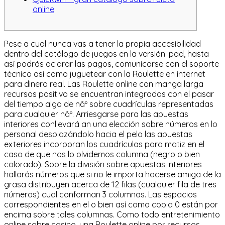
online
Pese a cual nunca vas a tener la propia accesibilidad
dentro del catálogo de juegos en la versión ipad, hasta
así podrás aclarar las pagos, comunicarse con el soporte
técnico así­ como juguetear con la Roulette en internet
para dinero real. Las Roulette online con manga larga
recursos positivo se encuentran integradas con el pasar
del tiempo algo de nâº sobre cuadrículas representadas
para cualquier nâº.
Arriesgarse para las apuestas
interiores conllevará an una elección sobre números en lo
personal desplazándolo hacia el pelo las apuestas
exteriores incorporan los cuadrículas para matiz en el
caso de que nos lo olvidemos columna (negro o bien
colorado). Sobre la división sobre apuestas interiores
hallarás números que si no le importa hacerse amiga de la
grasa distribuyen acerca de 12 filas (cualquier fila de tres
números) cual conforman 3 columnas. Las espacios
correspondientes en el o bien así­ como copia 0 están por
encima sobre tales columnas. Como todo entretenimiento
online sobre casino, una Roulette online por recursos