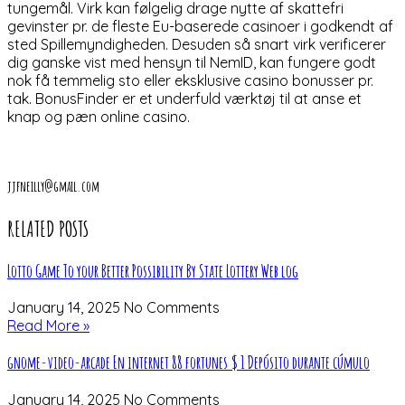
tungemål. Virk kan følgelig drage nytte af skattefri
gevinster pr. de fleste Eu-baserede casinoer i godkendt af
sted Spillemyndigheden. Desuden så snart virk verificerer
dig ganske vist med hensyn til NemID, kan fungere godt
nok få temmelig sto eller eksklusive casino bonusser pr.
tak. BonusFinder er et underfuld værktøj til at anse et
knap og pæn online casino.
jjfneilly@gmail.com
RELATED POSTS
Lotto Game To your Better Possibility By State Lottery Web log
January 14, 2025
No Comments
Read More »
gnome-video-arcade En internet 88 fortunes $ 1 Depósito durante cúmulo
January 14, 2025
No Comments