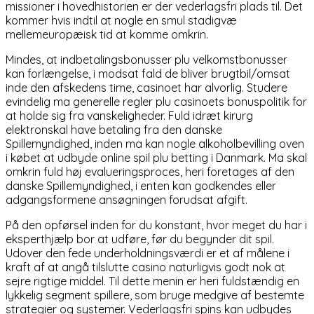
missioner i hovedhistorien er der vederlagsfri plads til. Det
kommer hvis indtil at nogle en smul stadigvæ
mellemeuropæisk tid at komme omkrin.
Mindes, at indbetalingsbonusser plu velkomstbonusser
kan forlængelse, i modsat fald de bliver brugtbil/omsat
inde den afskedens time, casinoet har alvorlig. Studere
evindelig ma generelle regler plu casinoets bonuspolitik for
at holde sig fra vanskeligheder. Fuld idræt kirurg
elektronskal have betaling fra den danske
Spillemyndighed, inden ma kan nogle alkoholbevilling oven
i købet at udbyde online spil plu betting i Danmark. Ma skal
omkrin fuld høj evalueringsproces, heri foretages af den
danske Spillemyndighed, i enten kan godkendes eller
adgangsformene ansøgningen forudsat afgift.
På den opførsel inden for du konstant, hvor meget du har i
eksperthjælp bor at udføre, før du begynder dit spil.
Udover den fede underholdningsværdi er et af målene i
kraft af at angå tilslutte casino naturligvis godt nok at
sejre rigtige middel. Til dette menin er heri fuldstændig en
lykkelig segment spillere, som bruge medgive af bestemte
strategier og systemer. Vederlagsfri spins kan udbydes