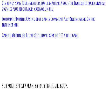
Des bonus sans Tours gratuits sur la machine à sous The Incredible Hulk conserve
2025 les plus redoutables casinos un peu
Fortunate Haunter Casino slot games Comment Play Online game On the
internet Free
Gamble Within the Flower Position from the IGT Video game
SUPPORT BEEGERMAN BY BUYING OUR BOOK