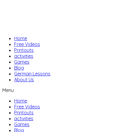
Home
Free Videos
Printouts
activities
Games
Blog
German Lessons
About Us
Menu
Home
Free Videos
Printouts
activities
Games
Blog