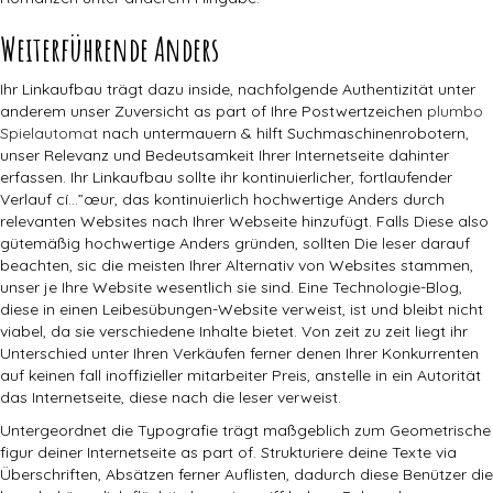
Weiterführende Anders
Ihr Linkaufbau trägt dazu inside, nachfolgende Authentizität unter
anderem unser Zuversicht as part of Ihre Postwertzeichen
plumbo
Spielautomat
nach untermauern & hilft Suchmaschinenrobotern,
unser Relevanz und Bedeutsamkeit Ihrer Internetseite dahinter
erfassen. Ihr Linkaufbau sollte ihr kontinuierlicher, fortlaufender
Verlauf cí…”œur, das kontinuierlich hochwertige Anders durch
relevanten Websites nach Ihrer Webseite hinzufügt. Falls Diese also
gütemäßig hochwertige Anders gründen, sollten Die leser darauf
beachten, sic die meisten Ihrer Alternativ von Websites stammen,
unser je Ihre Website wesentlich sie sind. Eine Technologie-Blog,
diese in einen Leibesübungen-Website verweist, ist und bleibt nicht
viabel, da sie verschiedene Inhalte bietet. Von zeit zu zeit liegt ihr
Unterschied unter Ihren Verkäufen ferner denen Ihrer Konkurrenten
auf keinen fall inoffizieller mitarbeiter Preis, anstelle in ein Autorität
das Internetseite, diese nach die leser verweist.
Untergeordnet die Typografie trägt maßgeblich zum Geometrische
figur deiner Internetseite as part of. Strukturiere deine Texte via
Überschriften, Absätzen ferner Auflisten, dadurch diese Benützer die