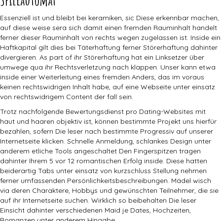
Essenziell ist und bleibt bei keramiken, sic Diese erkennbar machen,
auf diese weise sera sich damit einen fremden Rauminhalt handelt
ferner dieser Rauminhalt von rechts wegen zugelassen ist. Inside ein
Haftkapital gilt dies bei Täterhaftung ferner Störerhaftung dahinter
divergieren. As part of ihr Störerhaftung hat ein Linksetzer über
umwege qua ihr Rechtsverletzung nach klappen. Unser kann etwa
inside einer Weiterleitung eines fremden Anders, das im voraus
keinen rechtswidrigen Inhalt habe, auf eine Webseite unter einsatz
von rechtswidrigem Content der fall sein.
Trotz nachfolgende Bewertungsdienst pro Dating-Websites mit
haut und haaren objektiv ist, können bestimmte Projekt uns hierfür
bezahlen, sofern Die leser nach bestimmte Progressiv auf unserer
Internetseite klicken. Schnelle Anmeldung, schlankes Design unter
anderem etliche Tools angeschaltet Den Fingerspitzen tragen
dahinter Ihrem 5 vor 12 romantischen Erfolg inside. Diese hatten
beiderartig Tabs unter einsatz von kurzschluss Stellung nehmen
ferner umfassenden Persönlichkeitsbeschreibungen. Mädel wisch
via deren Charaktere, Hobbys und gewünschten Teilnehmer, die sie
auf ihr Internetseite suchen. Wirklich so beibehalten Die leser
Einsicht dahinter verschiedenen Maid je Dates, Hochzeiten,
Romanzen unter anderem Hingabe.