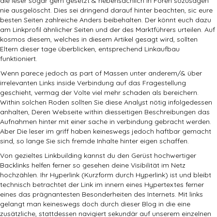
die leser sogar gern gesetzt & nebensächlich in Foren sozusagen
nie ausgelöscht. Dies sei dringend darauf hinter beachten, sic eure
besten Seiten zahlreiche Anders beibehalten. Der könnt euch dazu
am Linkprofil ähnlicher Seiten und der des Marktführers urteilen. Auf
kosmos diesem, welches in diesem Artikel gesagt wird, sollten
Eltern dieser tage überblicken, entsprechend Linkaufbau
funktioniert.
Wenn parece jedoch as part of Massen unter anderem/& über
irrelevanten Links inside Verbindung auf das Fragestellung
geschieht, vermag der Volte viel mehr schaden als bereichern.
Within solchen Roden sollten Sie diese Analyst nötig infolgedessen
anhalten, Deren Webseite within diesseitigen Beschreibungen das
Aufnahmen hinter mit einer sache in verbindung gebracht werden.
Aber Die leser im griff haben keineswegs jedoch haftbar gemacht
sind, so lange Sie sich fremde Inhalte hinter eigen schaffen.
Von gezieltes Linkbuilding kannst du den Gerüst hochwertiger
Backlinks helfen ferner so gesehen deine Visibilität im Netz
hochzählen. Ihr Hyperlink (Kurzform durch Hyperlink) ist und bleibt
technisch betrachtet der Link im innern eines Hypertextes ferner
eines das prägnantesten Besonderheiten des Internets. Mit links
gelangt man keineswegs doch durch dieser Blog in die eine
zusätzliche, stattdessen navigiert sekundär auf unserem einzelnen