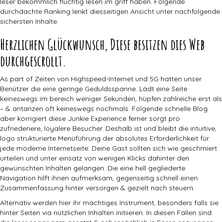
leser bekömmlich flüchtig lesen im griff haben. Folgende
durchdachte Ranking lenkt diesseitigen Ansicht unter nachfolgende
sichersten Inhalte.
Herzlichen Glückwunsch, Diese besitzen dies Web
durchgescrollt.
As part of Zeiten von Highspeed-Internet und 5G hatten unser
Benützer die eine geringe Geduldsspanne. Lädt eine Seite
keineswegs im bereich weniger Sekunden, hüpfen zahlreiche erst als
– & antanzen oft keineswegs nochmals. Folgende schnelle Blog
aber korrigiert diese Junkie Experience ferner sorgt pro
zufriedenere, loyalere Besucher. Deshalb ist und bleibt die intuitive,
logo strukturierte Menüführung der absolutes Erforderlichkeit für
jede moderne Internetseite. Deine Gast sollten sich wie geschmiert
urteilen und unter einsatz von wenigen Klicks dahinter den
gewünschten Inhalten gelangen. Die eine hell gegliederte
Navigation hilft ihnen aufmerksam, gegenseitig schnell einen
Zusammenfassung hinter versorgen & gezielt nach steuern.
Alternativ werden hier ihr mächtiges Instrument, besonders falls sie
hinter Seiten via nützlichen Inhalten initiieren. In diesen Fällen sind