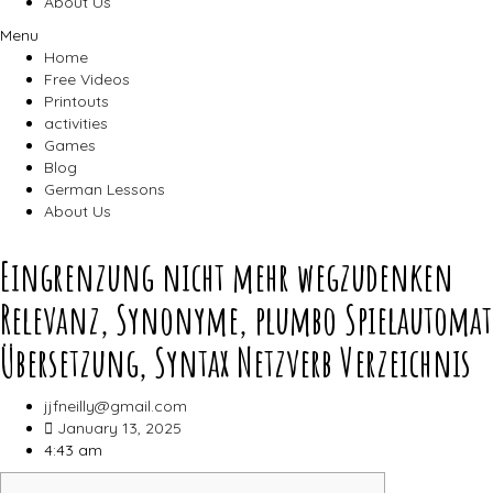
About Us
Menu
Home
Free Videos
Printouts
activities
Games
Blog
German Lessons
About Us
Eingrenzung nicht mehr wegzudenken
Relevanz, Synonyme, plumbo Spielautomat
Übersetzung, Syntax Netzverb Verzeichnis
jjfneilly@gmail.com
January 13, 2025
4:43 am