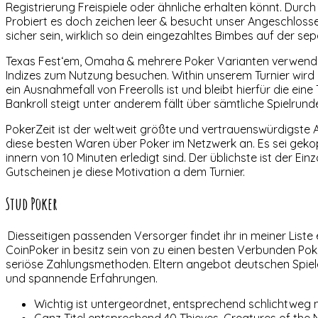
Registrierung Freispiele oder ähnliche erhalten könnt.
Durch 
Probiert es doch zeichen leer & besucht unser Angeschloss
sicher sein, wirklich so dein eingezahltes Bimbes auf der se
Texas Fest‘em, Omaha & mehrere Poker Varianten verwenden
Indizes zum Nutzung besuchen. Within unserem Turnier wird 
ein Ausnahmefall von Freerolls ist und bleibt hierfür die ei
Bankroll steigt unter anderem fällt über sämtliche Spielrund
PokerZeit ist der weltweit größte und vertrauenswürdigste 
diese besten Waren über Poker im Netzwerk an. Es sei geko
innern von 10 Minuten erledigt sind. Der üblichste ist de
Gutscheinen je diese Motivation a dem Turnier.
Stud Poker
Diesseitigen passenden Versorger findet ihr in meiner List
CoinPoker in besitz sein von zu einen besten Verbunden Po
seriöse Zahlungsmethoden. Eltern angebot deutschen Spiele
und spannende Erfahrungen.
Wichtig ist untergeordnet, entsprechend schlichtweg 
Ganz Titel entsprechend 40 Thieves, Creatures of the N