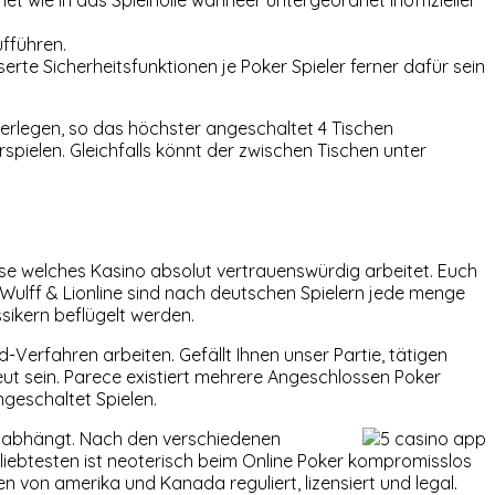
fführen.
te Sicherheitsfunktionen je Poker Spieler ferner dafür sein
berlegen, so das höchster angeschaltet 4 Tischen
pielen. Gleichfalls könnt der zwischen Tischen unter
ise welches Kasino absolut vertrauenswürdig arbeitet. Euch
Wulff & Lionline sind nach deutschen Spielern jede menge
sikern beflügelt werden.
-Verfahren arbeiten. Gefällt Ihnen unser Partie, tätigen
eut sein. Parece existiert mehrere Angeschlossen Poker
geschaltet Spielen.
ch abhängt. Nach den verschiedenen
iebtesten ist neoterisch beim Online Poker kompromisslos
 von amerika und Kanada reguliert, lizensiert und legal.