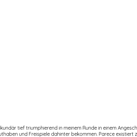
kundär tief triumphierend in meinem Runde in einem Angeschlo
thaben und Freispiele dahinter bekommen. Parece existiert zw