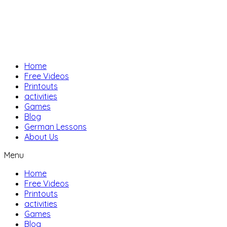
Home
Free Videos
Printouts
activities
Games
Blog
German Lessons
About Us
Menu
Home
Free Videos
Printouts
activities
Games
Blog