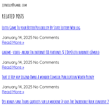
jjfneilly@gmail.com
RELATED POSTS
Lotto Game To your Better Possibility By State Lottery Web log
January 14, 2025
No Comments
Read More »
gnome-video-arcade En internet 88 fortunes $ 1 Depósito durante cúmulo
January 14, 2025
No Comments
Read More »
That it Hip hop Legend Owns A wonder Comical Publication Worth Plenty
January 14, 2025
No Comments
Read More »
Des bonus sans Tours gratuits sur la machine à sous The Incredible Hulk conserve 2