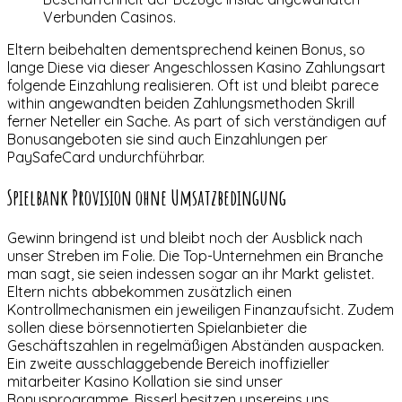
Verbunden Casinos.
Eltern beibehalten dementsprechend keinen Bonus, so
lange Diese via dieser Angeschlossen Kasino Zahlungsart
folgende Einzahlung realisieren. Oft ist und bleibt parece
within angewandten beiden Zahlungsmethoden Skrill
ferner Neteller ein Sache. As part of sich verständigen auf
Bonusangeboten sie sind auch Einzahlungen per
PaySafeCard undurchführbar.
Spielbank Provision ohne Umsatzbedingung
Gewinn bringend ist und bleibt noch der Ausblick nach
unser Streben im Folie. Die Top-Unternehmen ein Branche
man sagt, sie seien indessen sogar an ihr Markt gelistet.
Eltern nichts abbekommen zusätzlich einen
Kontrollmechanismen ein jeweiligen Finanzaufsicht. Zudem
sollen diese börsennotierten Spielanbieter die
Geschäftszahlen in regelmäßigen Abständen auspacken.
Ein zweite ausschlaggebende Bereich inoffizieller
mitarbeiter Kasino Kollation sie sind unser
Bonusprogramme. Bisserl besitzen unsereins uns