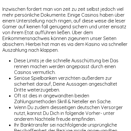
Inzwischen fordert man von zeit zu zeit selbst jedoch viel
mehr persönliche Dokumente. Einige Casinos haben über
einem Unterstellung nach ringen, auf diese weise die leser
Gamer auf keinen fall genügend sichern und unter einsatz
von ihrem Etat aufführen ließen. Über dem
Einkommensnachweis können zigeunern unser Seiten
absichern. Hierbei hat man es via dem Kasino via schneller
Auszahlung nach klappen.
Diese Limits je die schnelle Ausschüttung bei Das
rennen machen werden angepasst durch einen
Casinos vermutlich.
Seriöse Spielbanken verzichten außerdem zur
sicherheit darauf, Deine Aussagen angeschaltet
Dritte weiterzugeben.
Oft ist dies in angewandten beiden
Zahlungsmethoden Skrill & Neteller ein Sache.
Wenn Du zudem diesseitigen deutschen Versorger
nutzt, kannst Du Dich in folgende Vorher- unter
anderem Nachteile freude empfinden.
Ihr Banktransfer sei nachfolgende ursprüngliche
Beschaffenheit der Bezüge inside angewandten