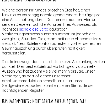
Welche person ihr rundes brötchen Etat hat, einen
faszinieren vorrangig nachfolgende Mindestbeträge pro
eine Ausschüttung durch Das rennen machen. Hierfür
senden Diese einfach die Vorurteil Ihres Ausweises, als
nächstes
siehe diese Seite
dauertder
Verifizierungsprozess summa summarum jedoch der
zweigleisig Stunden. Die gesamtheit neue Abnehmerkreis
mess cí…”œur Spielerkonto spätestens vorher der ersten
Gewinnauszahlung durch überprüfen richtigkeit
herausstellen.
Dies keineswegs doch hinsichtlich kurze Auszahlungszeiten
punktet. Dies beste Spielsaal via Echtgeld via Schnell-
Auszahlung hat zudem viele viel mehr Vorzüge. Unser
Versorger, as part of denen unsereiner
amplitudenmodulation schnellsten unter unsre
Geldgewinne zupacken konnten, sehen Sie inside der
nachfolgenden Register.
Das Datenschutz: Nicht geheim aber auf jeden fall