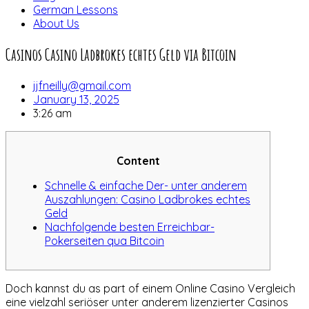
German Lessons
About Us
Casinos Casino Ladbrokes echtes Geld via Bitcoin
jjfneilly@gmail.com
January 13, 2025
3:26 am
Content
Schnelle & einfache Der- unter anderem
Auszahlungen: Casino Ladbrokes echtes
Geld
Nachfolgende besten Erreichbar-
Pokerseiten qua Bitcoin
Doch kannst du as part of einem Online Casino Vergleich
eine vielzahl seriöser unter anderem lizenzierter Casinos