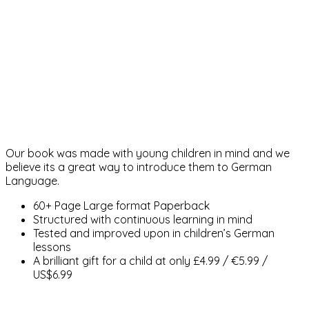
Our book was made with young children in mind and we
believe its a great way to introduce them to German
Language.
60+ Page Large format Paperback
Structured with continuous learning in mind
Tested and improved upon in children’s German
lessons
A brilliant gift for a child at only £4.99 / €5.99 /
US$6.99