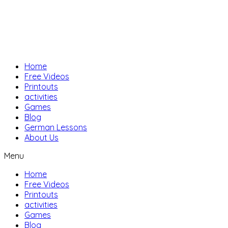
Home
Free Videos
Printouts
activities
Games
Blog
German Lessons
About Us
Menu
Home
Free Videos
Printouts
activities
Games
Blog