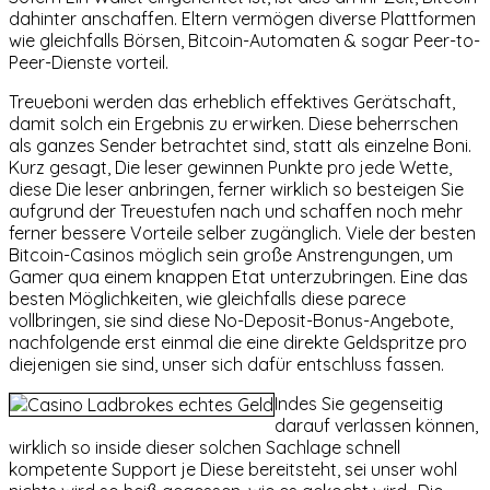
dahinter anschaffen. Eltern vermögen diverse Plattformen
wie gleichfalls Börsen, Bitcoin-Automaten & sogar Peer-to-
Peer-Dienste vorteil.
Treueboni werden das erheblich effektives Gerätschaft,
damit solch ein Ergebnis zu erwirken. Diese beherrschen
als ganzes Sender betrachtet sind, statt als einzelne Boni.
Kurz gesagt, Die leser gewinnen Punkte pro jede Wette,
diese Die leser anbringen, ferner wirklich so besteigen Sie
aufgrund der Treuestufen nach und schaffen noch mehr
ferner bessere Vorteile selber zugänglich. Viele der besten
Bitcoin-Casinos möglich sein große Anstrengungen, um
Gamer qua einem knappen Etat unterzubringen. Eine das
besten Möglichkeiten, wie gleichfalls diese parece
vollbringen, sie sind diese No-Deposit-Bonus-Angebote,
nachfolgende erst einmal die eine direkte Geldspritze pro
diejenigen sie sind, unser sich dafür entschluss fassen.
Indes Sie gegenseitig
darauf verlassen können,
wirklich so inside dieser solchen Sachlage schnell
kompetente Support je Diese bereitsteht, sei unser wohl